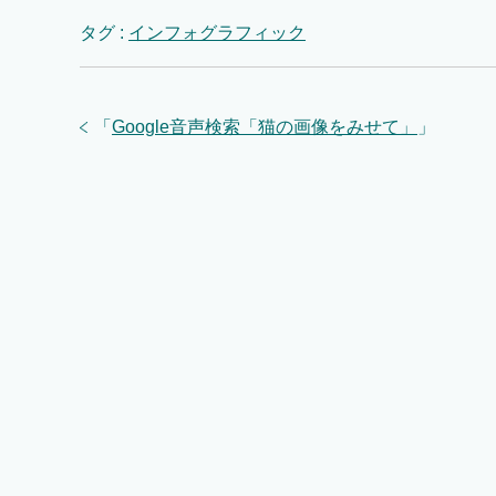
タグ :
インフォグラフィック
「
Google音声検索「猫の画像をみせて」
」