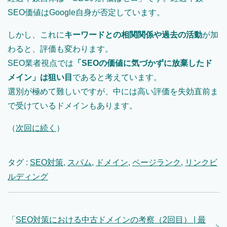
SEO価値はGoogle自身が否定しています。
しかし、これに
キーワードとの相関関係や過去の活動
が加
わると、評価も変わります。
SEO業者視点では
「SEOの価値に気づかずに放棄したド
メイン」は狙い目
であると考えています。
選別が極めて難しいですが、中には高い評価を失効直前ま
で受けているドメインもあります。
（
次回に続く
）
タグ :
SEO対策
,
スパム
,
ドメイン
,
ページランク
,
リンクビ
ルディング
「
SEO対策における中古ドメインの考察（2回目） | 最