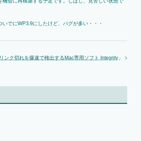
を機会に再構築する予定です。しばし、見苦しい状態で
した。ついでにWP3.9にしたけど、バグが多い・・・
リンク切れを爆速で検出するMac専用ソフト Integrity
」