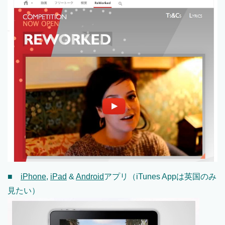
■
iPhone
,
iPad
&
Android
アプリ（iTunes Appは英国のみ
見たい）