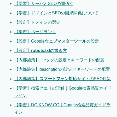
【学習】
サーバとSEO
の関係性
【学習】
ドメインとSEO
の因果関係について
【設定】
ドメインの選定
【学習】
ページランク
【設定】Google
ウェブマスターツール
の設定
【設定】
robots.txt
の書き方
【内部施策】
title
タグの設定とキーワードの配置
【内部施策】
description
の設定とキーワードの配置
【内部施策】
スマートフォン対応
サイトのSEO対策
【学習】
検索クエリ
の理解｜Google検索品質ガイド
ライン
【学習】
DO-KNOW-GO
｜Google検索品質ガイドラ
イン