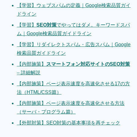
【学習】
ウェブスパムの定義
｜Google検索品質ガイ
ドライン
【学習】
SEO対策
でやってはダメ。キーワードスパ
ム｜Google検索品質ガイドライン
【学習】
リダイレクトスパム・広告スパム
｜Google
検索品質ガイドライン
【内部施策】
スマートフォン対応サイトのSEO対策
– 詳細解説
【内部施策】ページ
表示速度を高速化
させる17の方
法（HTML/CSS篇）
【内部施策】ページ
表示速度を高速化
させる方法
（サーバ・プログラム篇）
【外部対策】SEO対策の基本事項を再チェック